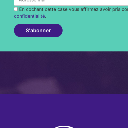
En cochant cette case vous affirmez avoir pris c
confidentialité
.