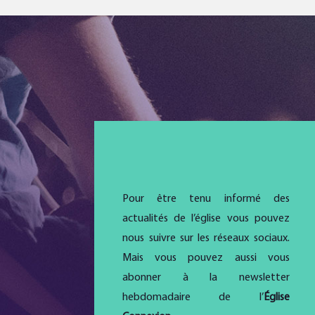
Pour être tenu informé des
actualités de l’église vous pouvez
nous suivre sur les réseaux sociaux.
Mais vous pouvez aussi vous
abonner à la newsletter
hebdomadaire de l’
Église