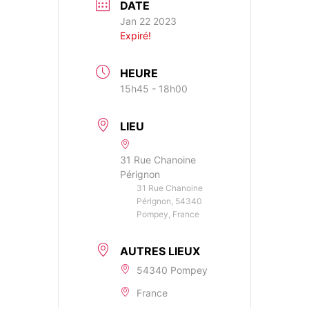
DATE
Jan 22 2023
Expiré!
HEURE
15h45 - 18h00
LIEU
31 Rue Chanoine
Pérignon
31 Rue Chanoine
Pérignon, 54340
Pompey, France
AUTRES LIEUX
54340 Pompey
France