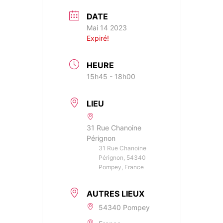
DATE
Mai 14 2023
Expiré!
HEURE
15h45 - 18h00
LIEU
31 Rue Chanoine
Pérignon
31 Rue Chanoine
Pérignon, 54340
Pompey, France
AUTRES LIEUX
54340 Pompey