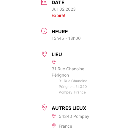
DATE
Juil 02 2023
Expiré!
HEURE
15h45 - 18h00
LIEU
31 Rue Chanoine
Pérignon
31 Rue Chanoine
Pérignon, 54340
Pompey, France
AUTRES LIEUX
54340 Pompey
France