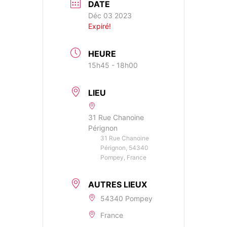
DATE
Déc 03 2023
Expiré!
HEURE
15h45 - 18h00
LIEU
31 Rue Chanoine
Pérignon
31 Rue Chanoine
Pérignon, 54340
Pompey, France
AUTRES LIEUX
54340 Pompey
France