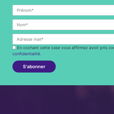
En cochant cette case vous affirmez avoir pris c
confidentialité
.