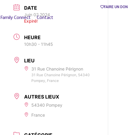
DATE
FAIRE UN DON
Juin 02 2024
Family Connect
Contact
Expiré!
HEURE
10h30 - 11h45
LIEU
31 Rue Chanoine Pérignon
31 Rue Chanoine Pérignon, 54340
Pompey, France
AUTRES LIEUX
54340 Pompey
France