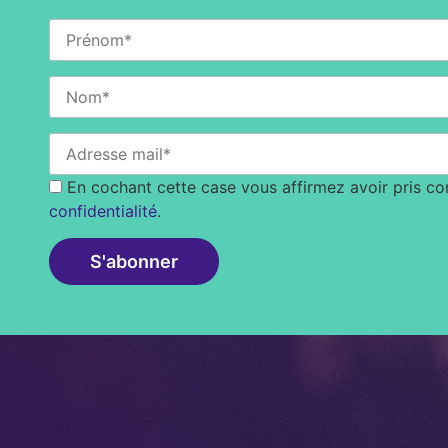
En cochant cette case vous affirmez avoir pris c
confidentialité
.