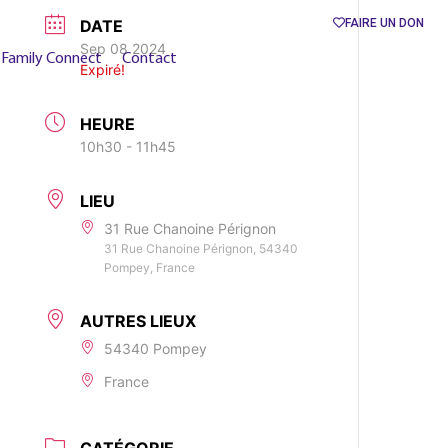
DATE
FAIRE UN DON
Sep 08 2024
Family Connect
Contact
Expiré!
HEURE
10h30 - 11h45
LIEU
31 Rue Chanoine Pérignon
31 Rue Chanoine Pérignon, 54340
Pompey, France
AUTRES LIEUX
54340 Pompey
France