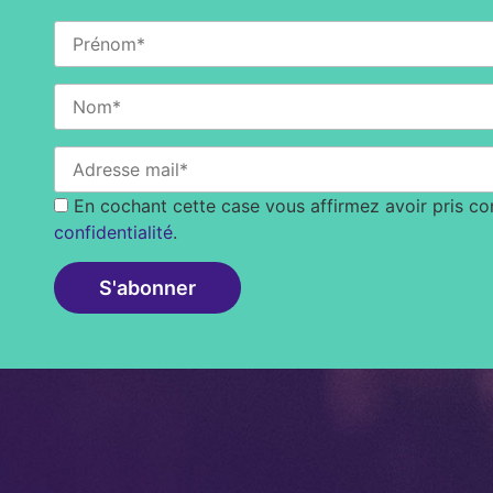
En cochant cette case vous affirmez avoir pris c
confidentialité
.