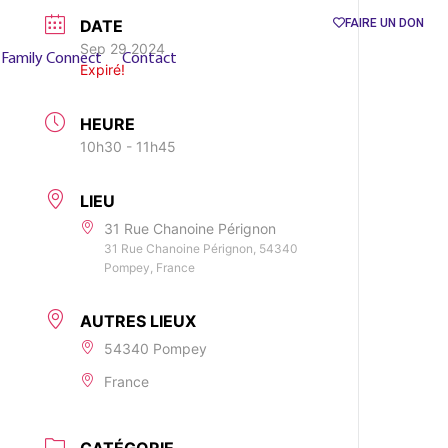
DATE
FAIRE UN DON
Sep 29 2024
Family Connect
Contact
Expiré!
HEURE
10h30 - 11h45
LIEU
31 Rue Chanoine Pérignon
31 Rue Chanoine Pérignon, 54340
Pompey, France
AUTRES LIEUX
54340 Pompey
France