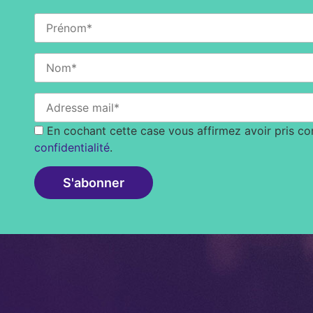
En cochant cette case vous affirmez avoir pris c
confidentialité
.