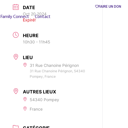
DATE
FAIRE UN DON
Oct 20 2024
Family Connect
Contact
Expiré!
HEURE
10h30 - 11h45
LIEU
31 Rue Chanoine Pérignon
31 Rue Chanoine Pérignon, 54340
Pompey, France
AUTRES LIEUX
54340 Pompey
France